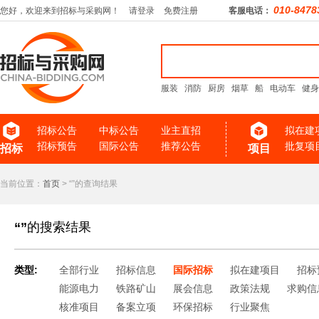
010-8478
您好，欢迎来到招标与采购网！
请登录
免费注册
客服电话：
服装
消防
厨房
烟草
船
电动车
健身
招标公告
中标公告
业主直招
拟在建
招标预告
国际公告
推荐公告
批复项
招标
项目
当前位置：
首页
> “”的查询结果
“”
的搜索结果
类型:
全部行业
招标信息
国际招标
拟在建项目
招标
能源电力
铁路矿山
展会信息
政策法规
求购信
核准项目
备案立项
环保招标
行业聚焦