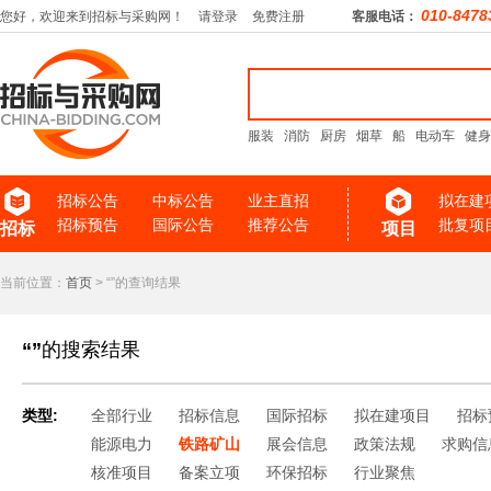
010-8478
您好，欢迎来到招标与采购网！
请登录
免费注册
客服电话：
服装
消防
厨房
烟草
船
电动车
健身
招标公告
中标公告
业主直招
拟在建
招标预告
国际公告
推荐公告
批复项
招标
项目
当前位置：
首页
> “”的查询结果
“”
的搜索结果
类型:
全部行业
招标信息
国际招标
拟在建项目
招标
能源电力
铁路矿山
展会信息
政策法规
求购信
核准项目
备案立项
环保招标
行业聚焦